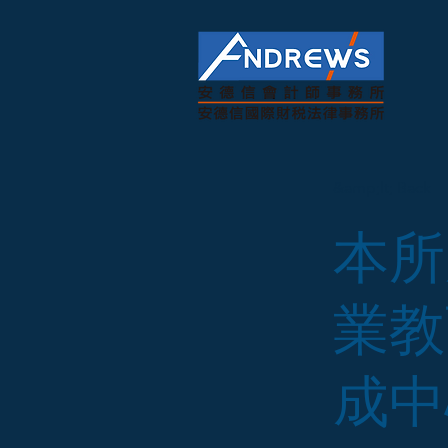
&amp;lt; Back
本所
業教
成中