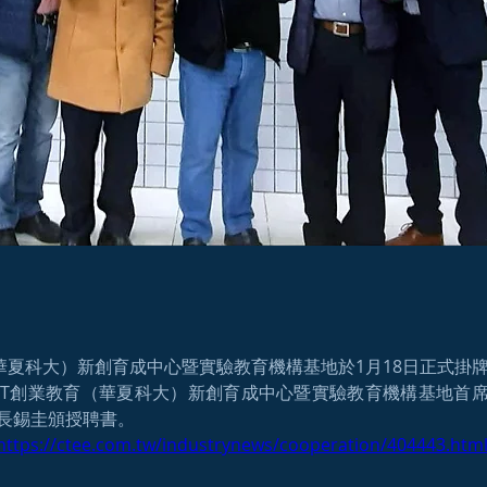
（華夏科大）新創育成中心暨實驗教育機構基地於1月18日正式掛
FT創業教育（華夏科大）新創育成中心暨實驗教育機構基地首
長錫圭頒授聘書。
 https://ctee.com.tw/industrynews/cooperation/404443.htm