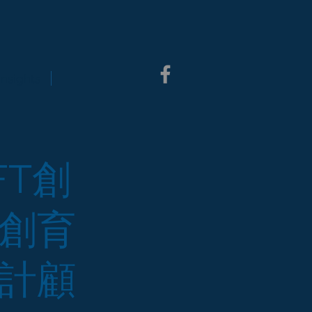
Insights
T創
創育
計顧