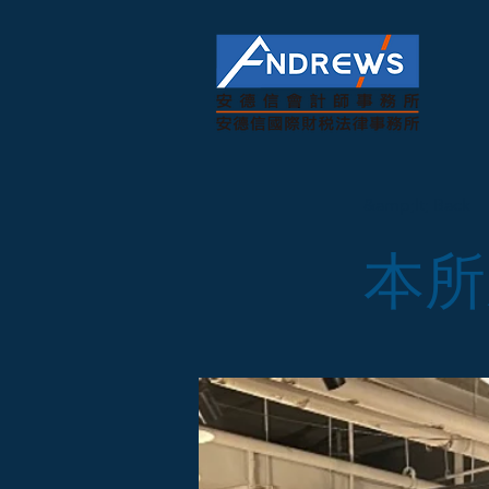
&amp;lt; Back
本所